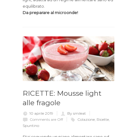
equilibrato.
Da preparare al microonde!
RICETTE: Mousse light
alle fragole
10 aprile 2019
By smileat
Comments are Off
Colazione
,
Ricette
,
Spuntino
Stai seguendo un piano alimentare sano ed