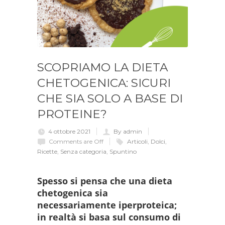
SCOPRIAMO LA DIETA
CHETOGENICA: SICURI
CHE SIA SOLO A BASE DI
PROTEINE?
4 ottobre 2021
By admin
Comments are Off
Articoli
,
Dolci
,
Ricette
,
Senza categoria
,
Spuntino
Spesso si pensa che una dieta
chetogenica sia
necessariamente iperproteica;
in realtà si basa sul consumo di