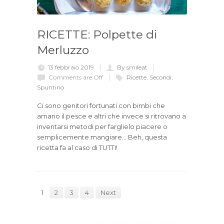
RICETTE: Polpette di
Merluzzo
13 febbraio 2019
By smileat
Comments are Off
Ricette
,
Secondi
,
Spuntino
Ci sono genitori fortunati con bimbi che
amano il pesce e altri che invece si ritrovano a
inventarsi metodi per farglielo piacere o
semplicemente mangiare… Beh, questa
ricetta fa al caso di TUTTI!
1
2
3
4
Next