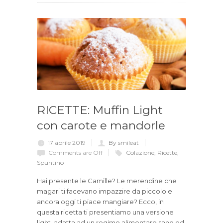
RICETTE: Muffin Light
con carote e mandorle
17 aprile 2019
By smileat
Comments are Off
Colazione
,
Ricette
,
Spuntino
Hai presente le Camille? Le merendine che
magari ti facevano impazzire da piccolo e
ancora oggi ti piace mangiare? Ecco, in
questa ricetta ti presentiamo una versione
light, adatta ad un regime alimentare sano ed