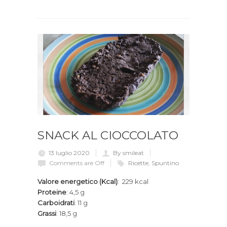
SNACK AL CIOCCOLATO
13 luglio 2020
By smileat
Comments are Off
Ricette
,
Spuntino
Valore energetico (Kcal)
: 229 kcal
Proteine
: 4,5 g
Carboidrati
: 11 g
Grassi
: 18,5 g