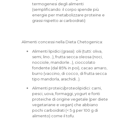
termogenesi degli alimenti
(semplificando: il corpo spende più
energie per metabolizzare proteine e
grassi rispetto ai carboidrati)
Alimenti concessi nella Dieta Chetogenica:
Alimenti lipidici (grassi): olii (tutti: oliva,
semi, lino…), frutta secca oleosa (noci,
nocciole, mandorle…), cioccolato
fondente (dal 85% in poi), cacao amaro,
burro (vaccino, di cocco, di frutta secca
tipo mandorla, arachidi…).
Alimenti proteici/proteolipidici: carni,
pesci, uova, formaggi, yogurt e fonti
proteiche di origine vegetale (per diete
vegetariane e vegan) che abbiano
pochi carboidrati (< 5 g per 100 g di
alimento) come il tofu.