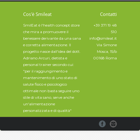
Cos'è Smileat
Contatti
SmilEat è l'health concept store
+39 371 19 48
che mira a promuovere il
510
benessere derivante da una sana
info@smileat.it
e corretta alimentazione. Il
Via Simone
progetto nasce dall'idea del dott.
Mosca, 15/b
Adriano Arcuri, dietista e
00168 Roma
personal trainer secondo cui:
"per il raggiungimento e
mantenimento di uno stato di
salute fisico e psicologico
ottimale non basta seguire uno
stile di vita sano, serve anche
un'alimentazione
personalizzata e di qualità"