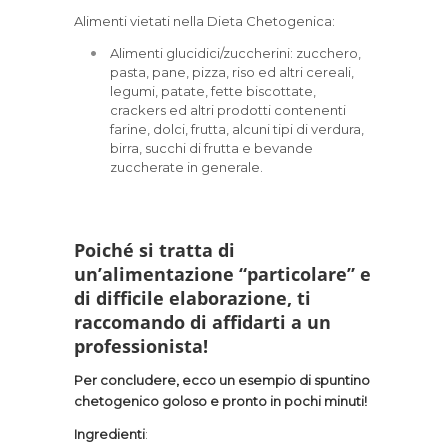
Alimenti vietati nella Dieta Chetogenica:
Alimenti glucidici/zuccherini: zucchero,
pasta, pane, pizza, riso ed altri cereali,
legumi, patate, fette biscottate,
crackers ed altri prodotti contenenti
farine, dolci, frutta, alcuni tipi di verdura,
birra, succhi di frutta e bevande
zuccherate in generale.
Poiché si tratta di
un’alimentazione “particolare” e
di difficile elaborazione, ti
raccomando di affidarti a un
professionista!
Per concludere, ecco un esempio di spuntino
chetogenico goloso e pronto in pochi minuti!
Ingredienti
: