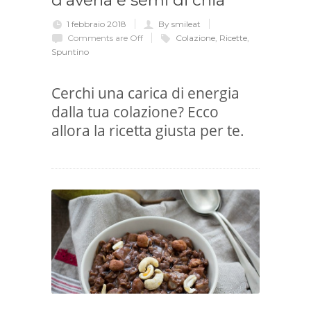
d’avena e semi di chia
1 febbraio 2018
By smileat
Comments are Off
Colazione
,
Ricette
,
Spuntino
Cerchi una carica di energia
dalla tua colazione? Ecco
allora la ricetta giusta per te.