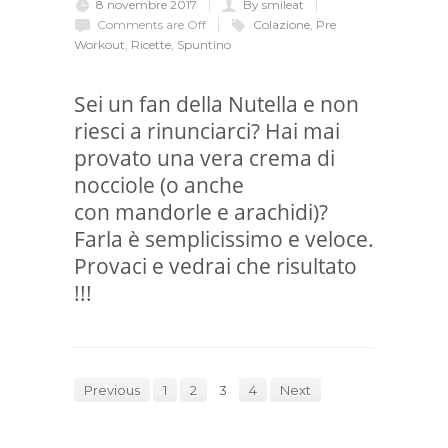
8 novembre 2017
By smileat
Comments are Off
Colazione
,
Pre
Workout
,
Ricette
,
Spuntino
Sei un fan della Nutella e non
riesci a rinunciarci? Hai mai
provato una vera crema di
nocciole (o anche
con mandorle e arachidi)?
Farla è semplicissimo e veloce.
Provaci e vedrai che risultato
!!!
Previous
1
2
3
4
Next