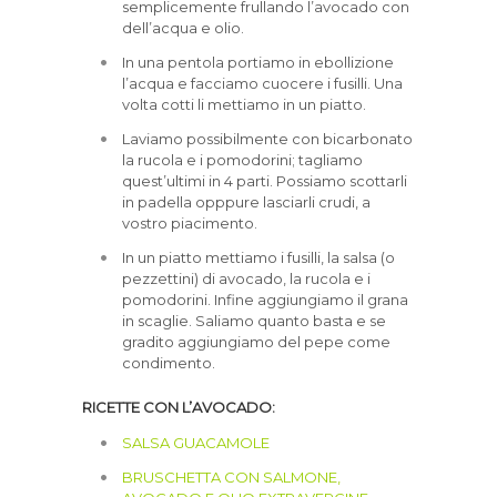
semplicemente frullando l’avocado con
dell’acqua e olio.
In una pentola portiamo in ebollizione
l’acqua e facciamo cuocere i fusilli. Una
volta cotti li mettiamo in un piatto.
Laviamo possibilmente con bicarbonato
la rucola e i pomodorini; tagliamo
quest’ultimi in 4 parti. Possiamo scottarli
in padella opppure lasciarli crudi, a
vostro piacimento.
In un piatto mettiamo i fusilli, la salsa (o
pezzettini) di avocado, la rucola e i
pomodorini. Infine aggiungiamo il grana
in scaglie. Saliamo quanto basta e se
gradito aggiungiamo del pepe come
condimento.
RICETTE CON L’AVOCADO:
SALSA GUACAMOLE
BRUSCHETTA CON SALMONE,