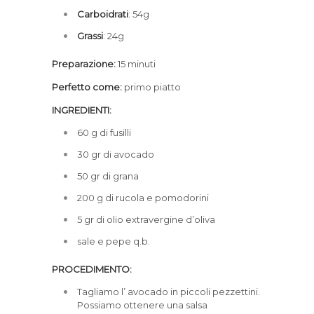
Carboidrati
: 54g
Grassi
: 24g
Preparazione:
15 minuti
Perfetto come:
primo piatto
INGREDIENTI:
60 g di fusilli
30 gr di avocado
50 gr di grana
200 g di rucola e pomodorini
5 gr di olio extravergine d’oliva
sale e pepe q.b.
PROCEDIMENTO:
Tagliamo l’ avocado in piccoli pezzettini.
Possiamo ottenere una salsa