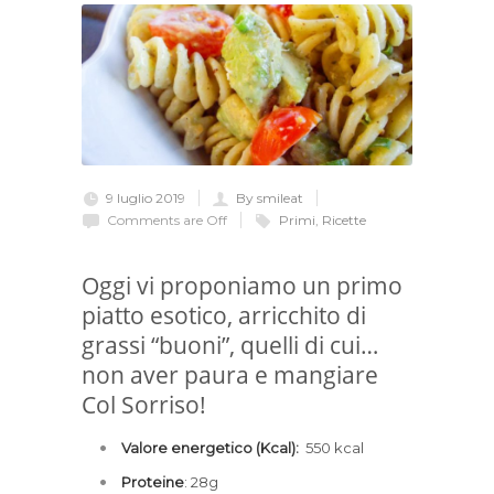
9 luglio 2019
By smileat
Comments are Off
Primi
,
Ricette
Oggi vi proponiamo un primo
piatto esotico, arricchito di
grassi “buoni”, quelli di cui…
non aver paura e mangiare
Col Sorriso!
Valore energetico (Kcal):
550 kcal
Proteine
: 28g