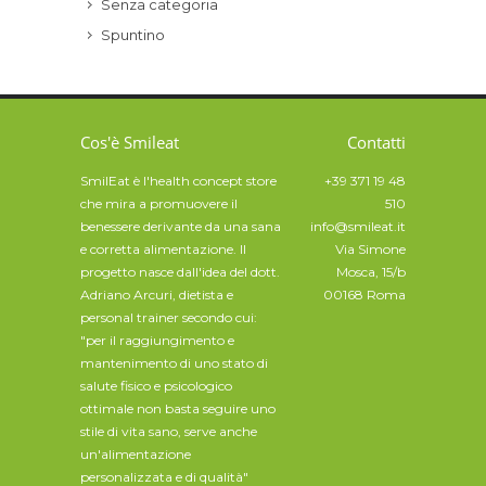
Senza categoria
Spuntino
Cos'è Smileat
Contatti
SmilEat è l'health concept store
+39 371 19 48
che mira a promuovere il
510
benessere derivante da una sana
info@smileat.it
e corretta alimentazione. Il
Via Simone
progetto nasce dall'idea del dott.
Mosca, 15/b
Adriano Arcuri, dietista e
00168 Roma
personal trainer secondo cui:
"per il raggiungimento e
mantenimento di uno stato di
salute fisico e psicologico
ottimale non basta seguire uno
stile di vita sano, serve anche
un'alimentazione
personalizzata e di qualità"