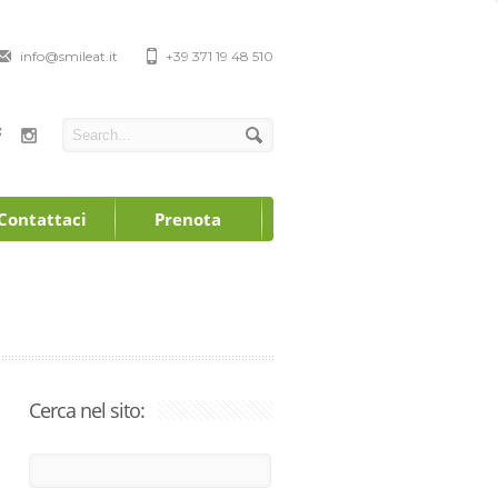
info@smileat.it
+39 371 19 48 510
Contattaci
Prenota
Cerca nel sito: