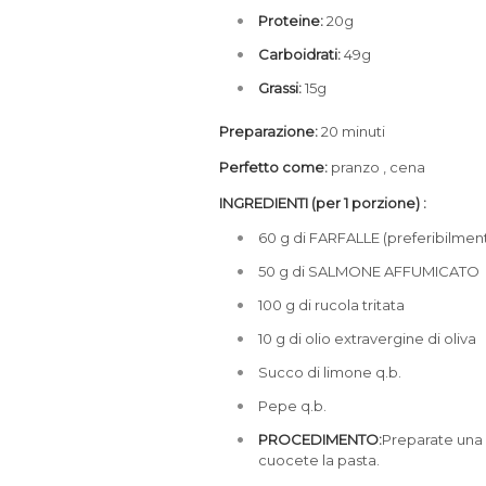
Proteine:
20g
Carboidrati:
49g
Grassi:
15g
Preparazione:
20 minuti
Perfetto come:
pranzo , cena
INGREDIENTI (per 1 porzione) :
60 g di FARFALLE (preferibilment
50 g di SALMONE AFFUMICATO
100 g di rucola tritata
10 g di olio extravergine di oliva
Succo di limone q.b.
Pepe q.b.
PROCEDIMENTO:
Preparate una 
cuocete la pasta.