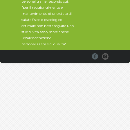
personal trainer secondo cui:
"per il raggiungimento e
mantenimento di uno stato di
salute fisico e psicologico
ottimale non basta seguire uno
stile di vita sano, serve anche
un'alimentazione
personalizzata e di qualità"