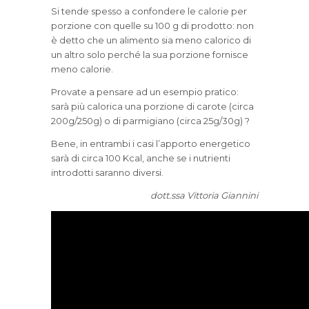
Si tende spesso a confondere le calorie per
porzione con quelle su 100 g di prodotto:
non
è detto che un alimento sia meno calorico di
un altro solo perché la sua porzione fornisce
meno calorie.
Provate a pensare ad un esempio pratico:
sarà più calorica una porzione di carote (circa
200g/250g) o di parmigiano (circa 25g/30g) ?
Bene, in entrambi i casi l’apporto energetico
sarà di circa 100 Kcal, anche se i nutrienti
introdotti saranno diversi.
dott.ssa Vittoria Giannini