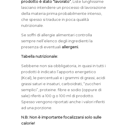
prodotto è stato “lavorato”
, Liste lunghissime
lasciano intendere un processo di lavorazione
della materia prima probabilmente intenso,
che spesso si traduce in poca qualità
nutrizionale.
Se soffri di allergie alimentari controlla
sempre nell’elenco degli ingredienti la
presenza di eventuali
allergeni.
Tabella nutrizionale:
Sebbene non sia obbligatoria, in quasi in tutti i
prodotti è indicato l’apporto energetico
(Kcal), le percentuali e i grammi di grassi, acidi
grassi saturi e insaturi, carboidrati, “zuccheri
semplici”, proteine. fibre e sodio (oppure di
sale) riferiti a 100 g o 100 ml di prodotto.
Spesso vengono riportati anche i valori riferiti
ad una porzione.
N.B: Non è importante focalizzarsi solo sulle
calorie!