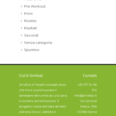
Pre Workout
Primi
Ricette
Risultati
Secondi
Senza categoria
Spuntino
Cos'è Smileat
Contatti
SmilEat è l'health concept store
+39 371 19 48
che mira a promuovere il
510
benessere derivante da una sana
info@smileat.it
e corretta alimentazione. Il
Via Simone
progetto nasce dall'idea del dott.
Mosca, 15/b
Adriano Arcuri, dietista e
00168 Roma