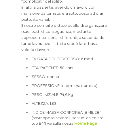
“complicati” del solito.
Infatti la paziente, avendo un lavoro con
mansione da turnista, era sottoposta ad orari
piuttosto variabili.
Il nostro compito è stato quello di organizzare
i suoi pasti di conseguenza, mediante
approcci nutrizionali differenti, a seconda del
turno lavorativo. … tutto si può fare, basta
volerlo davvero!
DURATA DEL PERCORSO: 6 mesi
ETA’ PAZIENTE: 50 anni
SESSO: donna
PROFESSIONE: infermiera (turnista)
PESO INIZIALE: 74,6 kg
ALTEZZA: 1,63
INDICE MASSA CORPOREA (BMI): 28,1
(sovrappeso severo), se vuoi calcolare il
tuo BMI vai sulla nostra
Home Page