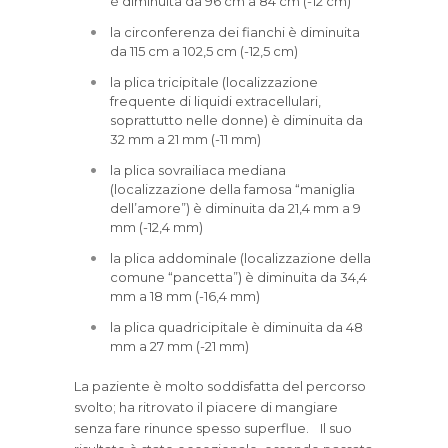
è diminuita da 96 cm a 84 cm (-12 cm)
la circonferenza dei fianchi è diminuita
da 115 cm a 102,5 cm (-12,5 cm)
la plica tricipitale (localizzazione
frequente di liquidi extracellulari,
soprattutto nelle donne) è diminuita da
32 mm a 21 mm (-11 mm)
la plica sovrailiaca mediana
(localizzazione della famosa “maniglia
dell’amore”) è diminuita da 21,4 mm a 9
mm (-12,4 mm)
la plica addominale (localizzazione della
comune “pancetta”) è diminuita da 34,4
mm a 18 mm (-16,4 mm)
la plica quadricipitale è diminuita da 48
mm a 27 mm (-21 mm)
La paziente è molto soddisfatta del percorso
svolto; ha ritrovato il piacere di mangiare
senza fare rinunce spesso superflue. Il suo