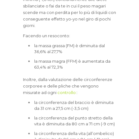
sbilanciate o fai da te in cui il peso magari
scende ma con perdita per lo più di liquidi con
conseguente effetto yo-yo nel giro di pochi
giorni.
Facendo un resoconto:
la massa grassa (FM) è diminuita dal
36,6% al 27,7%
la massa magra (FFM) è aumentata da
63,4% al 72,3%
Inoltre, dalla valutazione delle circonferenze
corporee e delle pliche che vengono
misurate ad ogni
controllo:
:
la circonferenza del braccio è diminuita
da 31 cm a 27,5 cm (-3,5 cm)
la circonferenza del punto stretto della
vita è diminuita da 80 cm a 71 cm (-9 cm)
la circonferenza della vita (all’ombelico)