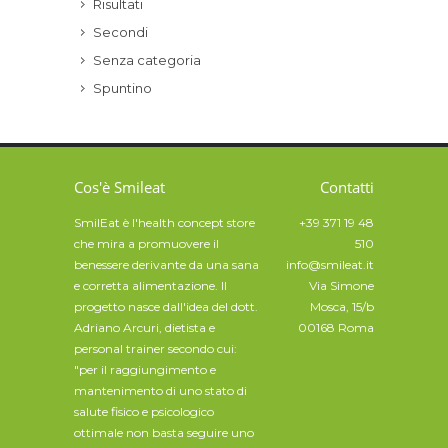
Risultati
Secondi
Senza categoria
Spuntino
Cos'è Smileat
Contatti
SmilEat è l'health concept store
+39 371 19 48
che mira a promuovere il
510
benessere derivante da una sana
info@smileat.it
e corretta alimentazione. Il
Via Simone
progetto nasce dall'idea del dott.
Mosca, 15/b
Adriano Arcuri, dietista e
00168 Roma
personal trainer secondo cui:
"per il raggiungimento e
mantenimento di uno stato di
salute fisico e psicologico
ottimale non basta seguire uno